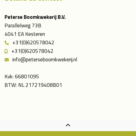
Peterse Boomkwekerij B.V.
Parallelweg 73B
4041 EA Kesteren
+31(0)620578042
+31(0)620578042
info@peterseboomkwekerij.nl
Kvk:
66801095
BTW:
NL 217219408B01