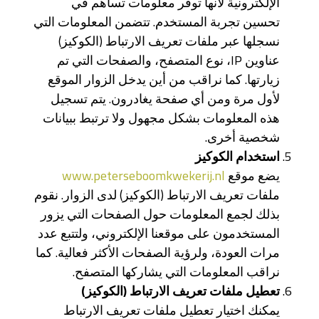
الإلكترونية لأنها توفر معلومات تساهم في
تحسين تجربة المستخدم. تتضمن المعلومات التي
نسجلها عبر ملفات تعريف الارتباط (الكوكيز)
عناوين IP، نوع المتصفح، والصفحات التي تم
زيارتها. كما نراقب من أين يدخل الزوار الموقع
لأول مرة ومن أي صفحة يغادرون. يتم تسجيل
هذه المعلومات بشكل مجهول ولا ترتبط ببيانات
شخصية أخرى.
استخدام
الكوكيز
يضع موقع
www.peterseboomkwekerij.nl
ملفات تعريف الارتباط (الكوكيز) لدى الزوار. نقوم
بذلك لجمع المعلومات حول الصفحات التي يزور
المستخدمون على موقعنا الإلكتروني، ولتتبع عدد
مرات العودة، ولرؤية الصفحات الأكثر فعالية. كما
نراقب المعلومات التي يشاركها المتصفح.
تعطيل
ملفات
تعريف
الارتباط (
الكوكيز)
يمكنك اختيار تعطيل ملفات تعريف الارتباط