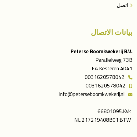
اتصل
بيانات الاتصال
.Peterse Boomkwekerij B.V
Parallelweg 73B
4041 EA Kesteren
0031620578042
0031620578042
info@peterseboomkwekerij.nl
66801095
Kvk:
NL 217219408B01
BTW: